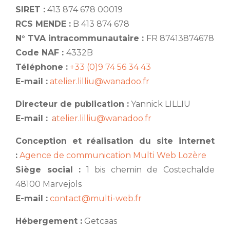
SIRET :
413 874 678 00019
RCS MENDE :
B 413 874 678
N° TVA intracommunautaire :
FR 87413874678
Code NAF :
4332B
Téléphone :
+33 (0)9 74 56 34 43
E-mail :
atelier.lilliu@wanadoo.fr
Directeur de publication :
Yannick LILLIU
E-mail :
a
telier.lilliu@wanadoo.fr
Conception et réalisation du site internet
:
Agence de communication Multi Web Lozère
Siège social :
1 bis chemin de Costechalde
48100 Marvejols
E-mail :
contact@multi-web.fr
Hébergement :
Getcaas