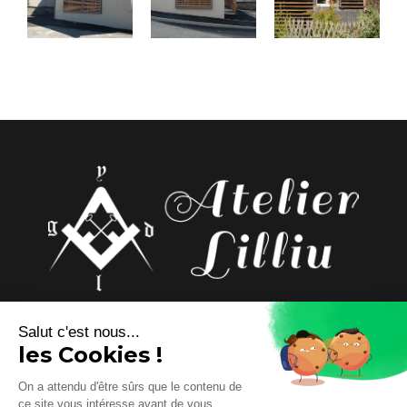
Rieutort de Randon,
Salut c'est nous...
48700 Monts-de-Randon
les Cookies !
09 74 56 34 43
On a attendu d'être sûrs que le contenu de
atelier.lilliu@wanadoo.fr
ce site vous intéresse avant de vous