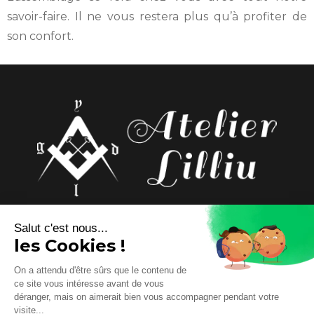
savoir-faire. Il ne vous restera plus qu’à profiter de
son confort.
Rieutort de Randon,
Salut c'est nous...
48700 Monts-de-Randon
les Cookies !
09 74 56 34 43
On a attendu d'être sûrs que le contenu de
atelier.lilliu@wanadoo.fr
ce site vous intéresse avant de vous
déranger, mais on aimerait bien vous accompagner pendant votre
visite...