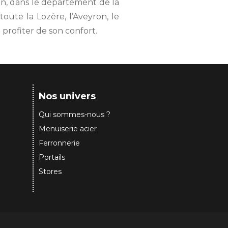
don, dans le département de la
toute la Lozère, l’Aveyron, le
 profiter de son confort.
Nos univers
Qui sommes-nous ?
Menuiserie acier
Ferronnerie
Portails
Stores