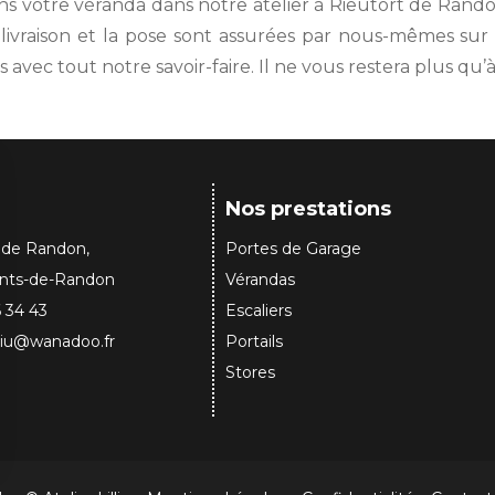
uons votre véranda dans notre atelier à Rieutort de Ran
la livraison et la pose sont assurées par nous-mêmes sur 
 avec tout notre savoir-faire. Il ne vous restera plus qu’à
Nos prestations
 de Randon,
Portes de Garage
nts-de-Randon
Vérandas
 34 43
Escaliers
lilliu@wanadoo.fr
Portails
Stores
sez vos Options