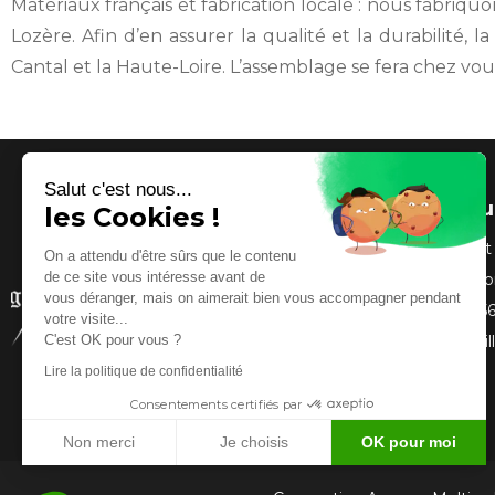
Matériaux français et fabrication locale : nous fabriq
Lozère. Afin d’en assurer la qualité et la durabilité, 
Cantal et la Haute-Loire. L’assemblage se fera chez vous
Salut c'est nous...
Atelier Lilliu
les Cookies !
Rieutort
On a attendu d'être sûrs que le contenu
de ce site vous intéresse avant de
48700 Mo
vous déranger, mais on aimerait bien vous accompagner pendant
09 74 56
votre visite...
C'est OK pour vous ?
atelier.
Lire la politique de confidentialité
Consentements certifiés par
Non merci
Je choisis
OK pour moi
Axeptio consent
Plateforme de Gestion du Consentement : Personnali