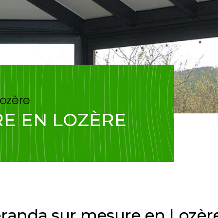
Lozère
E EN LOZÈRE
éranda sur mesure en Lozèr